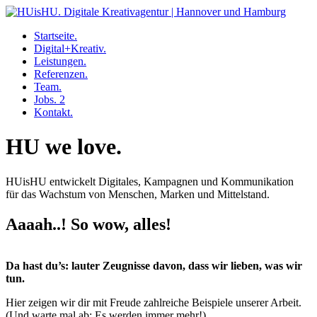
Startseite.
Digital+Kreativ.
Leistungen.
Referenzen.
Team.
Jobs.
2
Kontakt.
Skip
HU we love.
to
content
HUisHU entwickelt Digitales, Kampagnen und Kommunikation
für das Wachstum von Menschen, Marken und Mittelstand.
Aaaah..! So wow, alles!
Da hast du’s: lauter Zeugnisse davon, dass wir lieben, was wir
tun.
Hier zeigen wir dir mit Freude zahlreiche Beispiele unserer Arbeit.
(Und warte mal ab: Es werden immer mehr!)