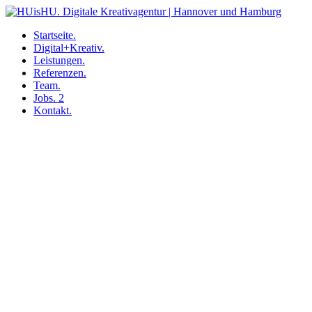
Startseite.
Digital+Kreativ.
Leistungen.
Referenzen.
Team.
Jobs.
2
Kontakt.
Skip
to
content