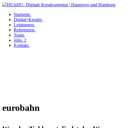
Startseite.
Digital+Kreativ.
Leistungen.
Referenzen.
Team.
Jobs.
2
Kontakt.
Skip
to
content
eurobahn